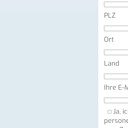
PLZ
Ort
Land
Ihre E-
Ja, i
persone