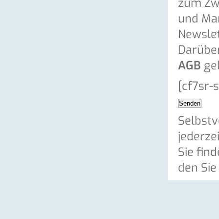
zum Zwe
und Ma
Newslet
Darüber
AGB
gel
[cf7sr-
Selbstv
jederze
Sie fin
den Sie