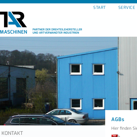
START
SERVICE
AGBs
Hier finden 
KONTAKT