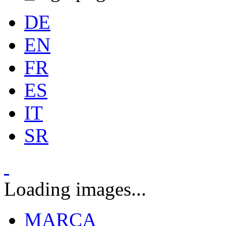
DE
EN
FR
ES
IT
SR
Loading images...
MARCA