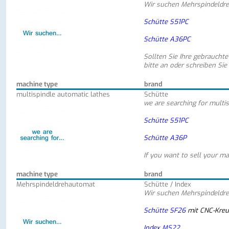
Wir suchen Mehrspindeldr
Schütte S51PC
Schütte A36PC
Sollten Sie Ihre gebraucht
bitte an oder schreiben Sie
machine type
brand
multispindle automatic lathes
Schütte
we are searching for multi
Schütte S51PC
Schütte A36P
If you want to sell your ma
machine type
brand
Mehrspindeldrehautomat
Schütte / Index
Wir suchen Mehrspindeldr
Schütte SF26
mit CNC-Kreu
Index MS22