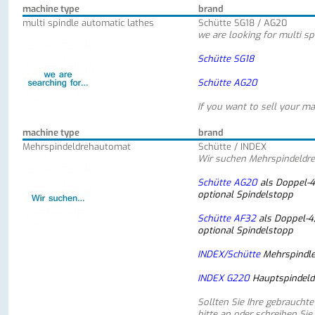
machine type
brand
multi spindle automatic lathes
Schütte SG18 / AG20
we are looking for multi sp
Schütte SG18
Schütte AG20
If you want to sell your ma
machine type
brand
Mehrspindeldrehautomat
Schütte / INDEX
Wir suchen Mehrspindeldr
Schütte AG20
als Doppel-4
optional Spindelstopp
Schütte AF32
als Doppel-4
optional Spindelstopp
INDEX/Schütte
Mehrspindl
INDEX G220
Hauptspindeld
Sollten Sie Ihre gebraucht
bitte an oder schreiben Sie