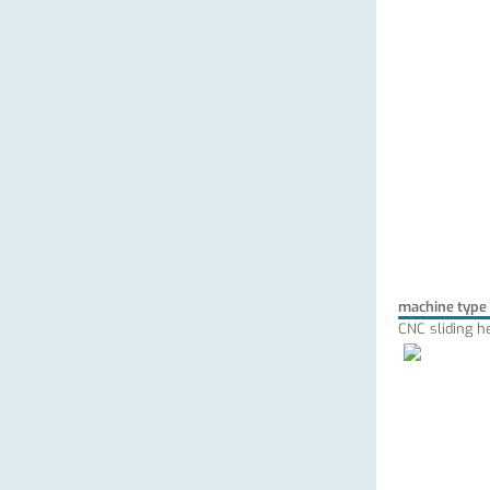
machine type
CNC sliding h