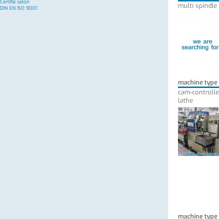
Certifié selon
multi spindle
DIN EN ISO 9001
machine type
cam-controlle
lathe
machine type