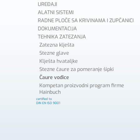
UREĐAJI
ALATNI SISTEMI
RADNE PLOČE SA KRIVINAMA I ZUPČANICI
DOKUMENTACIJA
TEHNIKA ZATEZANJA
Zatezna klješta
Stezne glave
Klješta hvataljke
Stezne čaure za pomeranje šipki
Čaure vođice
Kompetan proizvodni program firme
Hainbuch
certified to
DIN EN ISO 9001