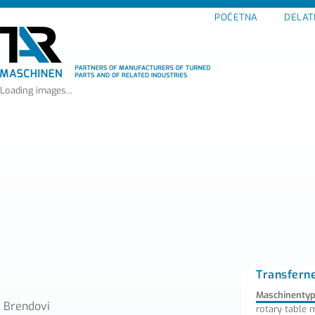
POČETNA
DELAT
Loading images...
Transferne
Maschinenty
Brendovi
rotary table 