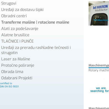
Strugovi
Uređaji za dostavu šipki
Obradni centri
Transferne mašine | rotacione mašine
Alati za podešavanje
Alatne brusilice
TLAČNICE I PUNČE
Uređaji za preradu rashladne tečnosti i
strugotin
Laser za Mašine
Protočno poliranje
Maschinenty
Rotary machi
Obrada lima
Odabrani Projekti
certified to
DIN EN ISO 9001
Maschinenty